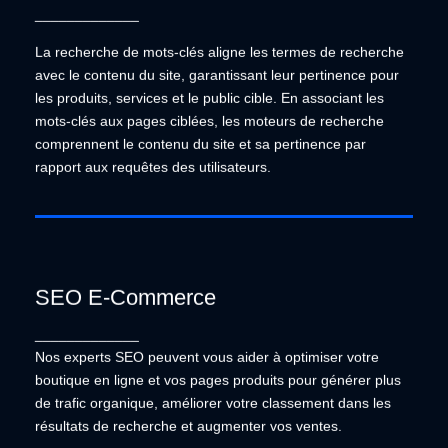
Recherche de mots-clés
_____________
La recherche de mots-clés aligne les termes de
recherche avec le contenu du site, garantissant leur
La recherche de mots-clés aligne les termes de recherche
pertinence pour les produits, services et le public
avec le contenu du site, garantissant leur pertinence pour
cible. En associant les mots-clés aux pages
les produits, services et le public cible. En associant les
ciblées, les moteurs de recherche comprennent le
mots-clés aux pages ciblées, les moteurs de recherche
contenu du site et sa pertinence par rapport aux
comprennent le contenu du site et sa pertinence par
requêtes des utilisateurs.
rapport aux requêtes des utilisateurs.
SEO E-Commerce
SEO E-Commerce
_____________
Nos experts SEO peuvent vous aider à optimiser
Nos experts SEO peuvent vous aider à optimiser votre
votre boutique en ligne et vos pages produits pour
générer plus de trafic organique, améliorer votre
boutique en ligne et vos pages produits pour générer plus
classement dans les résultats de recherche et
de trafic organique, améliorer votre classement dans les
augmenter vos ventes.
résultats de recherche et augmenter vos ventes.