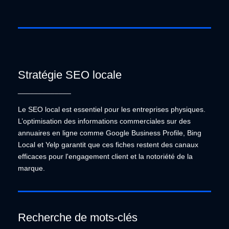
Stratégie SEO locale
Stratégie SEO locale
_____________
Le SEO local est essentiel pour les entreprises
Le SEO local est essentiel pour les entreprises physiques.
physiques. L’optimisation des informations
commerciales sur des annuaires en ligne comme
L’optimisation des informations commerciales sur des
Google Business Profile, Bing Local et Yelp garantit
annuaires en ligne comme Google Business Profile, Bing
que ces fiches restent des canaux efficaces pour
Local et Yelp garantit que ces fiches restent des canaux
l'engagement client et la notoriété de la marque.
efficaces pour l'engagement client et la notoriété de la
marque.
Recherche de mots-clés