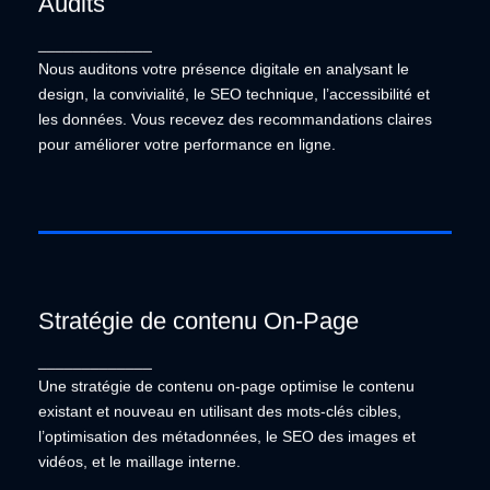
Audits
Audits
_____________
Nous auditons votre présence digitale en analysant
Nous auditons votre présence digitale en analysant le
le design, la convivialité, le SEO technique,
l’accessibilité et les données. Vous recevez des
design, la convivialité, le SEO technique, l’accessibilité et
recommandations claires pour améliorer votre
les données. Vous recevez des recommandations claires
performance en ligne.
pour améliorer votre performance en ligne.
Stratégie de contenu On-Page
Stratégie de contenu On-Page
_____________
Une stratégie de contenu on-page optimise le
Une stratégie de contenu on-page optimise le contenu
contenu existant et nouveau en utilisant des mots-
existant et nouveau en utilisant des mots-clés cibles,
clés cibles, l’optimisation des métadonnées, le SEO
l’optimisation des métadonnées, le SEO des images et
des images et vidéos, et le maillage interne.
vidéos, et le maillage interne.