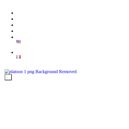
Accueil
A Propos
Projets
News
X